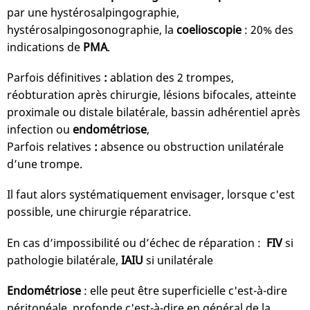
par une hystérosalpingographie,
hystérosalpingosonographie, la
coelioscopie
: 20% des
indications de
PMA
.
Parfois définitives
:
ablation des 2 trompes,
réobturation après chirurgie, lésions bifocales, atteinte
proximale ou distale bilatérale, bassin adhérentiel après
infection ou
endométriose
,
Parfois relatives
:
absence ou obstruction unilatérale
d’une trompe.
Il faut alors systématiquement envisager, lorsque c'est
possible, une chirurgie réparatrice.
En cas d’impossibilité ou d’échec de réparation :
FIV
si
pathologie bilatérale,
IAIU
si unilatérale
Endométriose
: elle peut être superficielle c'est-à-dire
péritonéale, profonde c'est-à-dire en général de la