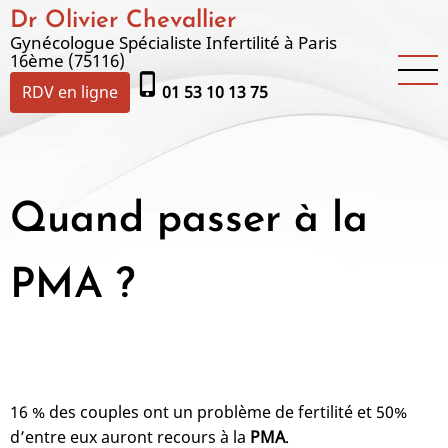
Aller
Dr Olivier Chevallier
au
Gynécologue Spécialiste Infertilité à Paris
16ème (75116)
contenu
phone_iphone
principal
RDV en ligne
01 53 10 13 75
Quand passer à la
PMA ?
16 % des couples ont un problème de fertilité et 50%
d’entre eux auront recours à la
PMA
.