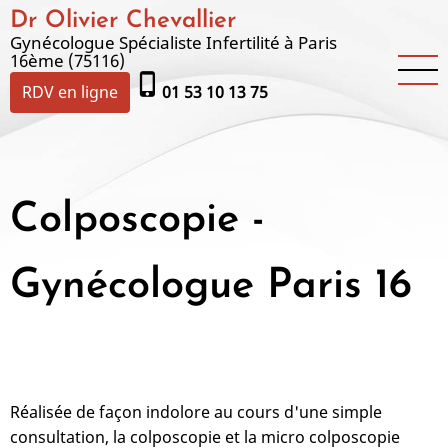
Aller
Dr Olivier Chevallier
au
Gynécologue Spécialiste Infertilité à Paris
16ème (75116)
contenu
phone_iphone
principal
RDV en ligne
01 53 10 13 75
Colposcopie -
Gynécologue Paris 16
Réalisée de façon indolore au cours d'une simple
consultation, la colposcopie et la micro colposcopie